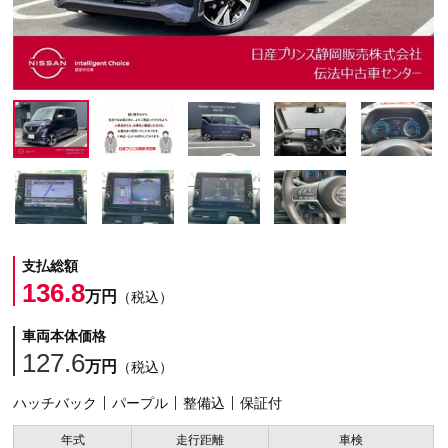
支払総額
136.8
万円
（税込）
車両本体価格
127.6
万円
（税込）
ハッチバック
パープル
整備込
保証付
年式
走行距離
車検