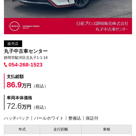
販売店
丸子中古車センター
静岡市駿河区北丸子1-1-18
054-268-1523
支払総額
86.9
万円
（税込）
車両本体価格
72.6
万円
（税込）
ハッチバック
パールホワイト
整備込
保証付
年式
走行距離
車検