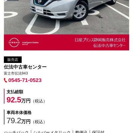
販売店
伝法中古車センター
富士市伝法943
0545-71-0523
支払総額
92.5
万円
（税込）
車両本体価格
79.2
万円
（税込）
ハッチバック
シルバーメタリック
整備込
保証付