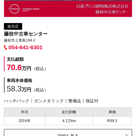
販売店
藤枝中古車センター
藤枝市上青島194-2
054-641-6301
支払総額
70.6
万円
（税込）
車両本体価格
58.3
万円
（税込）
ハッチバック
ガンメタリック
整備込
保証付
年式
走行距離
車検
2016年
4.1万km
R09.3