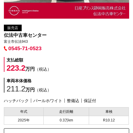
販売店
伝法中古車センター
富士市伝法943
0545-71-0523
支払総額
223.2
万円
（税込）
車両本体価格
211.2
万円
（税込）
ハッチバック
パールホワイト
整備込
保証付
年式
走行距離
車検
2025年
0.3万km
R10.12